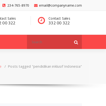
234-765-8970
email@companyname.com
tact Sales
Have a questions?
C
2 00 322
contact@dummy
3
.com
Search
for:
e
/
Posts tagged "pendidikan inklusif Indonesia"