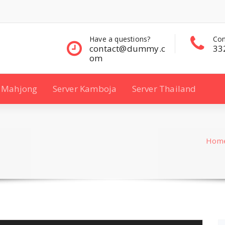
questions?
Contact Sales
Con
ct@dummy.c
332 00 322
33
Mahjong
Server Kamboja
Server Thailand
Hom