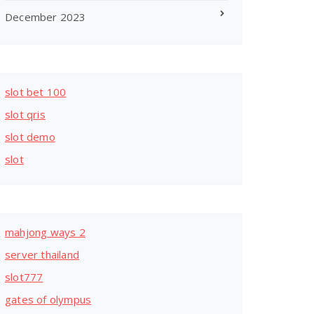
December 2023
slot bet 100
slot qris
slot demo
slot
mahjong ways 2
server thailand
slot777
gates of olympus