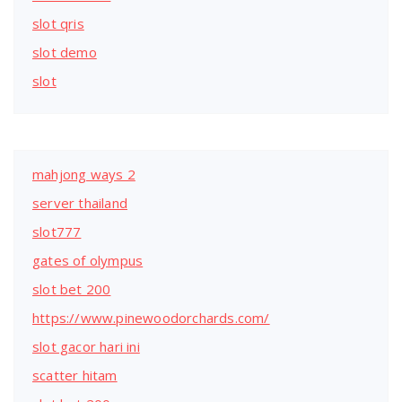
slot qris
slot demo
slot
mahjong ways 2
server thailand
slot777
gates of olympus
slot bet 200
https://www.pinewoodorchards.com/
slot gacor hari ini
scatter hitam