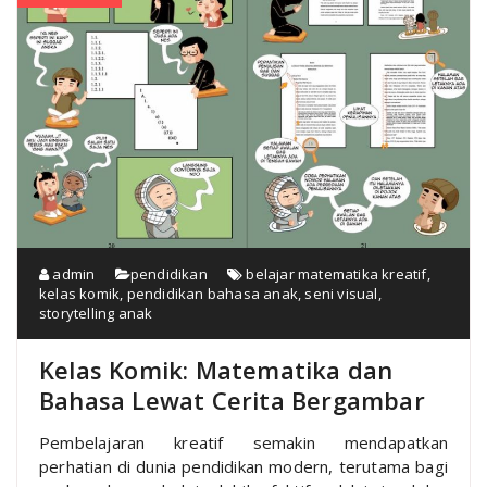
admin
pendidikan
belajar matematika kreatif
,
kelas komik
,
pendidikan bahasa anak
,
seni visual
,
storytelling anak
Kelas Komik: Matematika dan
Bahasa Lewat Cerita Bergambar
Pembelajaran kreatif semakin mendapatkan
perhatian di dunia pendidikan modern, terutama bagi