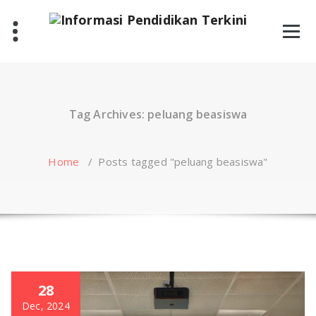
Skip
to
content
Tag Archives: peluang beasiswa
Home
/
Posts tagged "peluang beasiswa"
28
Dec, 2024