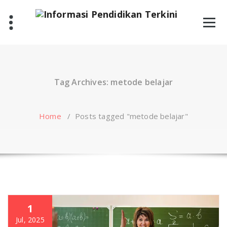
Skip
to
content
Tag Archives: metode belajar
Home
/
Posts tagged "metode belajar"
1
Jul, 2025