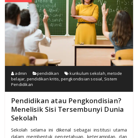
admin
pendidikan
kurikulum sekolah
,
metode
belajar
,
pendidikan kritis
,
pengkondisian sosial
,
Sistem
Pendidikan
Pendidikan atau Pengkondisian?
Menelisik Sisi Tersembunyi Dunia
Sekolah
Sekolah selama ini dikenal sebagai institusi utama
dalam membentuk pengetahuan, keterampilan, dan