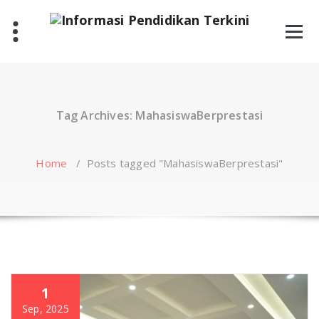
Skip
to
content
Tag Archives: MahasiswaBerprestasi
Home
/
Posts tagged "MahasiswaBerprestasi"
1
Sep, 2025