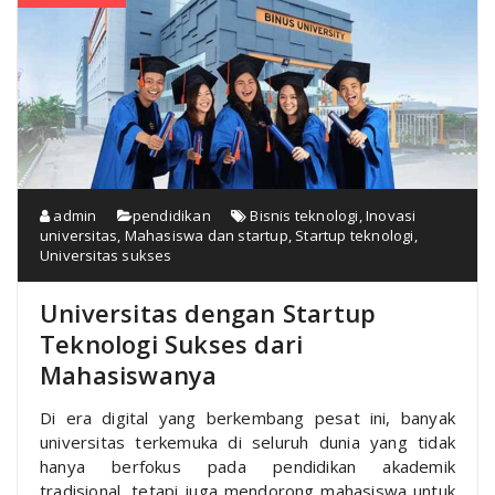
admin
pendidikan
Bisnis teknologi
,
Inovasi
universitas
,
Mahasiswa dan startup
,
Startup teknologi
,
Universitas sukses
Universitas dengan Startup
Teknologi Sukses dari
Mahasiswanya
Di era digital yang berkembang pesat ini, banyak
universitas terkemuka di seluruh dunia yang tidak
hanya berfokus pada pendidikan akademik
tradisional, tetapi juga mendorong mahasiswa untuk