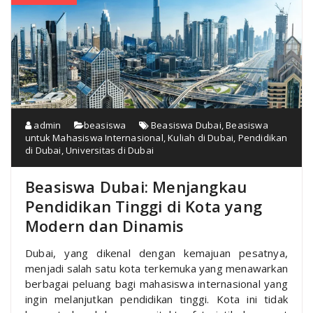
admin
beasiswa
Beasiswa Dubai
,
Beasiswa
untuk Mahasiswa Internasional
,
Kuliah di Dubai
,
Pendidikan
di Dubai
,
Universitas di Dubai
Beasiswa Dubai: Menjangkau
Pendidikan Tinggi di Kota yang
Modern dan Dinamis
Dubai, yang dikenal dengan kemajuan pesatnya,
menjadi salah satu kota terkemuka yang menawarkan
berbagai peluang bagi mahasiswa internasional yang
ingin melanjutkan pendidikan tinggi. Kota ini tidak