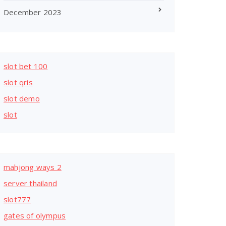
December 2023
slot bet 100
slot qris
slot demo
slot
mahjong ways 2
server thailand
slot777
gates of olympus