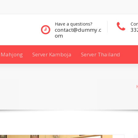
questions?
Contact Sales
Con
ct@dummy.c
332 00 322
33
Mahjong
Server Kamboja
Server Thailand