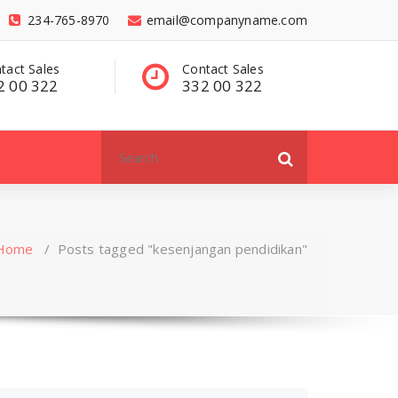
234-765-8970
email@companyname.com
tact Sales
Have a questions?
C
2 00 322
contact@dummy
3
.com
Search
for:
Home
/
Posts tagged "kesenjangan pendidikan"