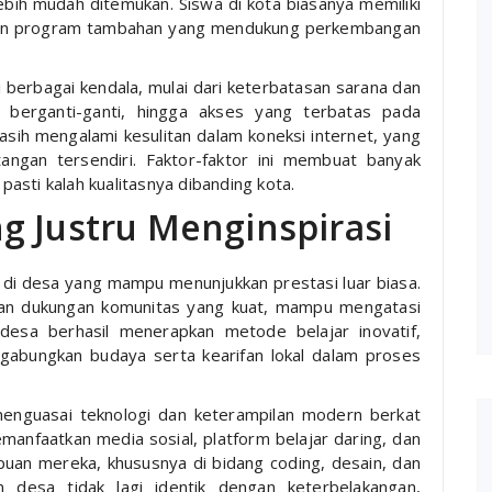
bih mudah ditemukan. Siswa di kota biasanya memiliki
r dan program tambahan yang mendukung perkembangan
pi berbagai kendala, mulai dari keterbatasan sarana dan
 berganti-ganti, hingga akses yang terbatas pada
sih mengalami kesulitan dalam koneksi internet, yang
ngan tersendiri. Faktor-faktor ini membuat banyak
asti kalah kualitasnya dibanding kota.
g Justru Menginspirasi
di desa yang mampu menunjukkan prestasi luar biasa.
dan dukungan komunitas yang kuat, mampu mengatasi
desa berhasil menerapkan metode belajar inovatif,
abungkan budaya serta kearifan lokal dalam proses
 menguasai teknologi dan keterampilan modern berkat
anfaatkan media sosial, platform belajar daring, dan
uan mereka, khususnya di bidang coding, desain, dan
n desa tidak lagi identik dengan keterbelakangan,