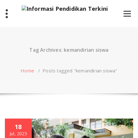
Skip
to
content
Tag Archives: kemandirian siswa
Home
/
Posts tagged "kemandirian siswa"
18
Jul, 2025