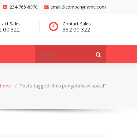
234-765-8970
email@companyname.com
tact Sales
Have a questions?
C
2 00 322
contact@dummy
3
.com
Search
for:
Home
/
Posts tagged "ilmu pengetahuan sosial"