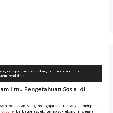
ial
,
ketimpangan pendidikan
,
Pembelajaran Inovatif
,
stem Pendidikan
lam Ilmu Pengetahuan Sosial di
mata pelajaran yang mengajarkan tentang kehidupan
rct.com/
berbagai aspek, termasuk ekonomi, sejarah,