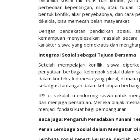
Dinamika sosial tak lepas dari konflik, yait
perbedaan kepentingan, nilai, atau tujuan. 
bentuk konflik, akar penyebabnya, dan cara pen
dikelola, bisa memecah belah masyarakat.
Dengan pendekatan pendidikan sosial, sis
kemampuan menyelesaikan masalah secara 
karakter siswa yang demokratis dan menghar
Integrasi Sosial sebagai Tujuan Bersama
Setelah mempelajari konflik, siswa diperk
penyatuan berbagai kelompok sosial dalam sa
dalam konteks Indonesia yang plural, di man
sekaligus tantangan dalam kehidupan berbang
IPS di sekolah mendorong siswa untuk meng
dan menjaga persatuan. Mereka diajak melih
menjadi fondasi kuat bagi pembangunan.
Baca juga: Pengaruh Peradaban Yunani T
Peran Lembaga Sosial dalam Mengatur Di
Lembaga sosial seperti keluarga, sekolah, 