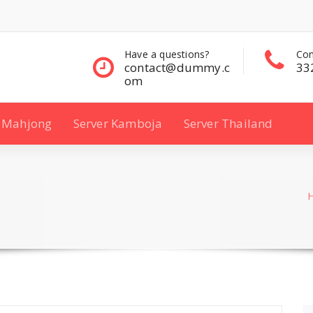
questions?
Contact Sales
Con
ct@dummy.c
332 00 322
33
Mahjong
Server Kamboja
Server Thailand