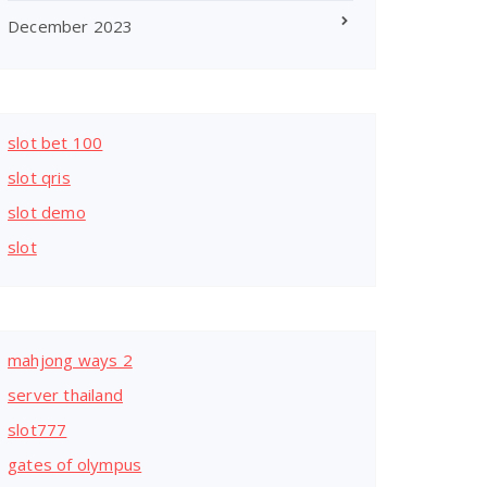
December 2023
slot bet 100
slot qris
slot demo
slot
mahjong ways 2
server thailand
slot777
gates of olympus