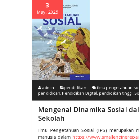
3
May, 2025
admin
pendidikan
ilmu pengetahuan sos
pendidikan
,
Pendidikan Digital
,
pendidikan tinggi
,
Si
Mengenal Dinamika Sosial da
Sekolah
Ilmu Pengetahuan Sosial (IPS) merupakan 
manusia dalam
https://www.smallenginerepai