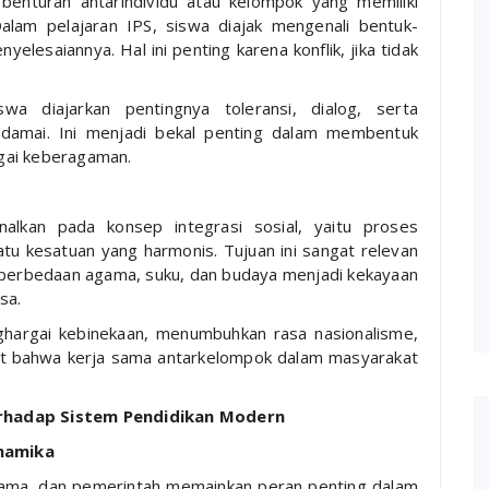
u benturan antarindividu atau kelompok yang memiliki
Dalam pelajaran IPS, siswa diajak mengenali bentuk-
yelesaiannya. Hal ini penting karena konflik, jika tidak
wa diajarkan pentingnya toleransi, dialog, serta
damai. Ini menjadi bekal penting dalam membentuk
gai keberagaman.
enalkan pada konsep integrasi sosial, yaitu proses
tu kesatuan yang harmonis. Tujuan ini sangat relevan
a perbedaan agama, suku, dan budaya menjadi kekayaan
sa.
hargai kebinekaan, menumbuhkan rasa nasionalisme,
at bahwa kerja sama antarkelompok dalam masyarakat
erhadap Sistem Pendidikan Modern
namika
agama, dan pemerintah memainkan peran penting dalam