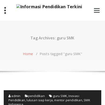
Skip
to
content
Tag Archives: guru SMK
Home
/
Posts tagged "guru SMK"
admin
pendidikan
guru SMK
,
Inovasi
Pendidikan
,
lulusan siap kerja
,
mentor pendidikan
,
SMK
Indonesia