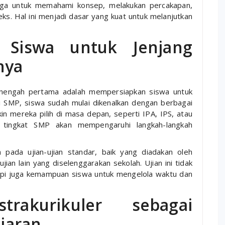
 juga untuk memahami konsep, melakukan percakapan,
s. Hal ini menjadi dasar yang kuat untuk melanjutkan
 Siswa untuk Jenjang
nya
menengah pertama adalah mempersiapkan siswa untuk
i SMP, siswa sudah mulai dikenalkan dengan berbagai
n mereka pilih di masa depan, seperti IPA, IPS, atau
tingkat SMP akan mempengaruhi langkah-langkah
n pada ujian-ujian standar, baik yang diadakan oleh
jian lain yang diselenggarakan sekolah. Ujian ini tidak
pi juga kemampuan siswa untuk mengelola waktu dan
rakurikuler sebagai
jaran