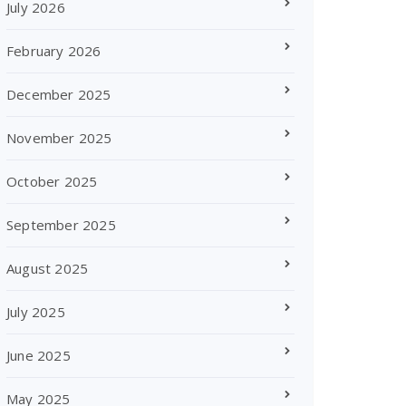
July 2026
February 2026
December 2025
November 2025
October 2025
September 2025
August 2025
July 2025
June 2025
May 2025