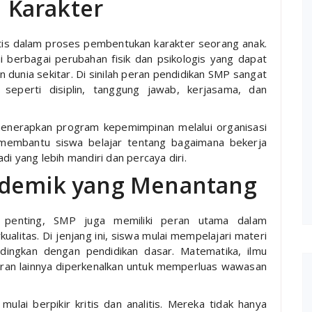
 Karakter
itis dalam proses pembentukan karakter seorang anak.
 berbagai perubahan fisik dan psikologis yang dapat
dunia sekitar. Di sinilah peran pendidikan SMP sangat
, seperti disiplin, tanggung jawab, kerjasama, dan
enerapkan program kepemimpinan melalui organisasi
ni membantu siswa belajar tentang bagaimana bekerja
i yang lebih mandiri dan percaya diri.
ademik yang Menantang
 penting, SMP juga memiliki peran utama dalam
litas. Di jenjang ini, siswa mulai mempelajari materi
ingkan dengan pendidikan dasar. Matematika, ilmu
aran lainnya diperkenalkan untuk memperluas wawasan
lai berpikir kritis dan analitis. Mereka tidak hanya