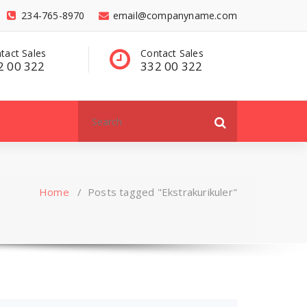
234-765-8970
email@companyname.com
tact Sales
Have a questions?
C
2 00 322
contact@dummy
3
.com
Search
for:
Home
/
Posts tagged "Ekstrakurikuler"