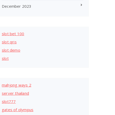
December 2023
slot bet 100
slot qris
slot demo
slot
mahjong ways 2
server thailand
slot777
gates of olympus