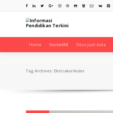
Skip
to
content
Sales
Contact Sales
Have a 
322
332 00 322
conta
om
Home
Sbobet88
Situs judi bola
Tag Archives: Ekstrakurikuler