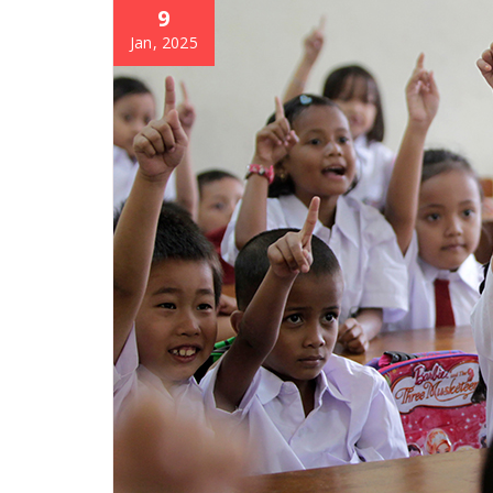
9
Jan, 2025