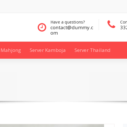
questions?
Contact Sales
Con
ct@dummy.c
332 00 322
33
Mahjong
Server Kamboja
Server Thailand