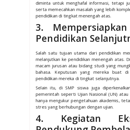
diminta untuk menghafal informasi, tetapi
serta memecahkan masalah yang lebih komplek
pendidikan di tingkat menengah atas.
3. Mempersiapkan
Pendidikan Selanjut
Salah satu tujuan utama dari pendidikan 
melanjutkan ke pendidikan menengah atas. D
macam jurusan atau bidang studi yang mungki
bahasa. Keputusan yang mereka buat di 
pendidikan mereka di tingkat selanjutnya.
Selain itu, di SMP siswa juga diperkenalka
pemerintah seperti Ujian Nasional (UN) atau u
hanya mengukur pengetahuan akademis, teta
stres yang berhubungan dengan ujian.
4. Kegiatan Ekst
Pendukung Pembela