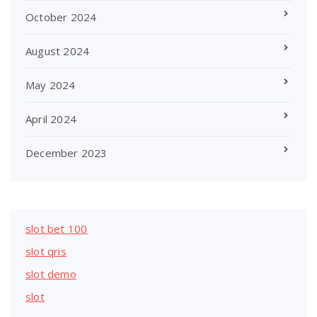
October 2024
August 2024
May 2024
April 2024
December 2023
slot bet 100
slot qris
slot demo
slot