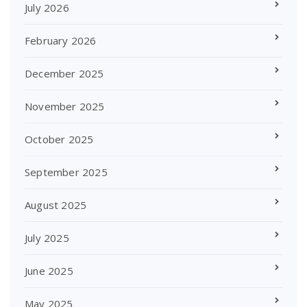
July 2026
February 2026
December 2025
November 2025
October 2025
September 2025
August 2025
July 2025
June 2025
May 2025