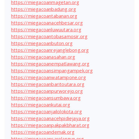
https://miegacoanmagetan.org
https://miegacoanbadung.org
https://miegacoantabanan.org
https://miegacoanacehbesar.org
https://miegacoanluwuutara.org
https://miegacoantobasamosir.org
https://miegacoanbuton.org
https://miegacoanrejanglebong.org
https://miegacoanasahan.org
https://miegacoanempatlawang.org
https://miegacoansimpangampek.org
https://miegacoanwatampone.org
https://miegacoanbaritoutara.org
https://miegacoanpurworejo.org
https://miegacoansumbawa.org
https://miegacoankutai.org
https://miegacoanjailolokota.org
https://miegacoanacehpidiejaya.org
https://miegacoanpakpakbharat.org
https://miegacoandemak.org
https://miegacoansarolangun.org