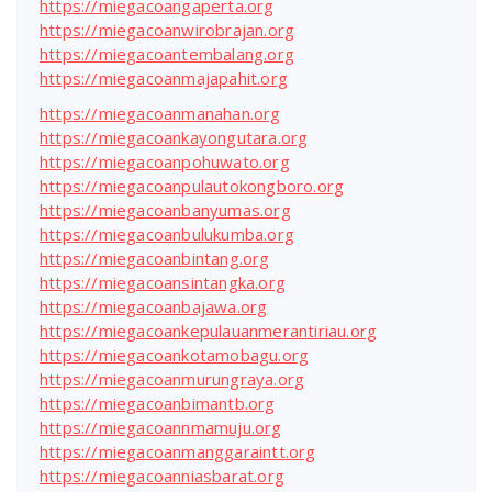
https://miegacoangaperta.org
https://miegacoanwirobrajan.org
https://miegacoantembalang.org
https://miegacoanmajapahit.org
https://miegacoanmanahan.org
https://miegacoankayongutara.org
https://miegacoanpohuwato.org
https://miegacoanpulautokongboro.org
https://miegacoanbanyumas.org
https://miegacoanbulukumba.org
https://miegacoanbintang.org
https://miegacoansintangka.org
https://miegacoanbajawa.org
https://miegacoankepulauanmerantiriau.org
https://miegacoankotamobagu.org
https://miegacoanmurungraya.org
https://miegacoanbimantb.org
https://miegacoannmamuju.org
https://miegacoanmanggaraintt.org
https://miegacoanniasbarat.org