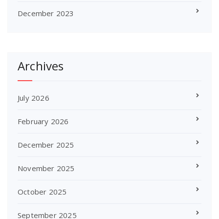
December 2023
Archives
July 2026
February 2026
December 2025
November 2025
October 2025
September 2025