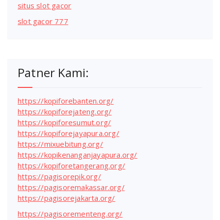
situs slot gacor
slot gacor 777
Patner Kami:
https://kopiforebanten.org/
https://kopiforejateng.org/
https://kopiforesumut.org/
https://kopiforejayapura.org/
https://mixuebitung.org/
https://kopikenanganjayapura.org/
https://kopiforetangerang.org/
https://pagisorepik.org/
https://pagisoremakassar.org/
https://pagisorejakarta.org/
https://pagisorementeng.org/