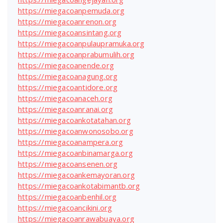
https://miegacoanpemuda.org
https://miegacoanrenon.org
https://miegacoansintang.org
https://miegacoanpulaupramuka.org
https://miegacoanprabumulih.org
https://miegacoanende.org
https://miegacoanagung.org
https://miegacoantidore.org
https://miegacoanaceh.org
https://miegacoanranai.org
https://miegacoankotatahan.org
https://miegacoanwonosobo.org
https://miegacoanampera.org
https://miegacoanbinamarga.org
https://miegacoansenen.org
https://miegacoankemayoran.org
https://miegacoankotabimantb.org
https://miegacoanbenhil.org
https://miegacoancikini.org
https://miegacoanrawabuaya.org