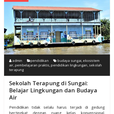
admin
pendidikan
budaya sungai
,
ekosistem
air
,
pembelajaran praktis
,
pendidikan lingkungan
,
sekolah
terapung
Sekolah Terapung di Sungai:
Belajar Lingkungan dan Budaya
Air
Pendidikan tidak selalu harus terjadi di gedung
bertingkat dengan ruang kelas konvensional.