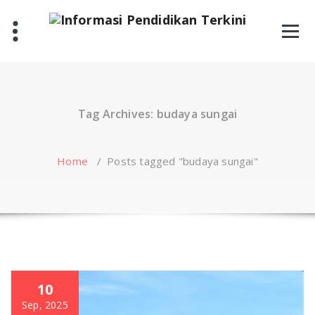
Skip
to
content
Tag Archives: budaya sungai
Home
/
Posts tagged "budaya sungai"
10
Sep, 2025