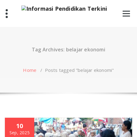
Skip
to
content
Tag Archives: belajar ekonomi
Home
/
Posts tagged "belajar ekonomi"
10
Sep, 2025