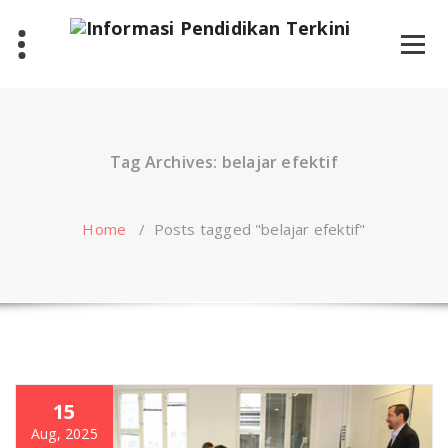
Skip
to
content
Tag Archives: belajar efektif
Home
/
Posts tagged "belajar efektif"
15
Aug, 2025