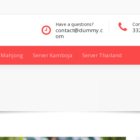
questions?
Contact Sales
Con
ct@dummy.c
332 00 322
33
Mahjong
Server Kamboja
Server Thailand