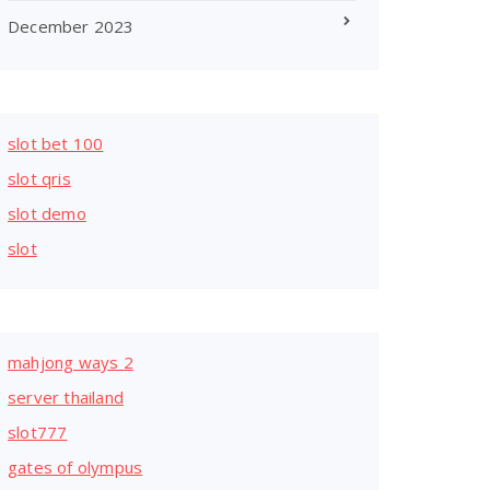
December 2023
slot bet 100
slot qris
slot demo
slot
mahjong ways 2
server thailand
slot777
gates of olympus