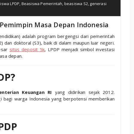
iswa LPDP
,
Beasiswa Pemerintah
,
beasiswa S2
,
generasi
u Pemimpin Masa Depan Indonesia
didikan) adalah program bergengsi dari pemerintah
 dan doktoral (S3), baik di dalam maupun luar negeri.
besar
situs deposit 5k
, LPDP menjadi simbol investasi
asa depan.
PDP?
enterian Keuangan RI
yang didirikan sejak 2012.
gi bagi warga Indonesia yang berpotensi memberikan
LPDP