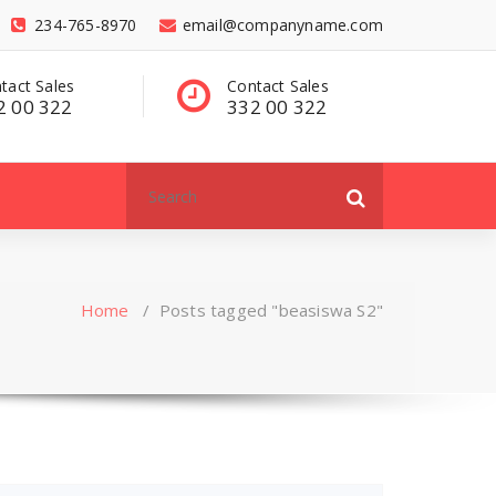
234-765-8970
email@companyname.com
tact Sales
Have a questions?
C
2 00 322
contact@dummy
3
.com
Search
for:
Home
/
Posts tagged "beasiswa S2"