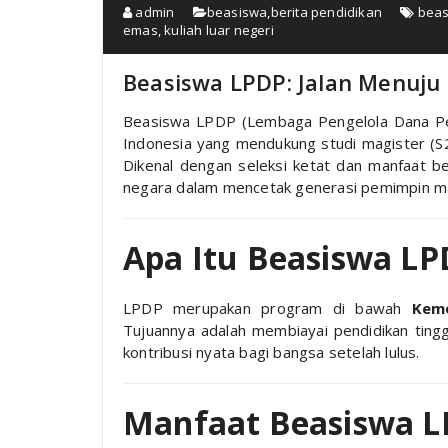
admin
beasiswa
,
berita pendidikan
beas
emas
,
kuliah luar negeri
Beasiswa LPDP: Jalan Menuj
Beasiswa LPDP (Lembaga Pengelola Dana Pen
Indonesia yang mendukung studi magister (S2)
Dikenal dengan seleksi ketat dan manfaat 
negara dalam mencetak generasi pemimpin m
Apa Itu Beasiswa L
LPDP merupakan program di bawah
Kem
Tujuannya adalah membiayai pendidikan ting
kontribusi nyata bagi bangsa setelah lulus.
Manfaat Beasiswa 