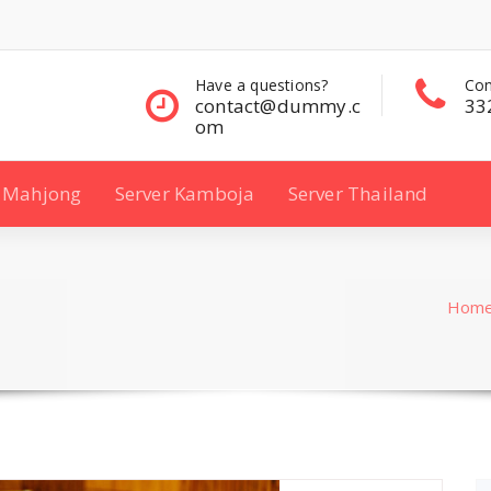
questions?
Contact Sales
Con
ct@dummy.c
332 00 322
33
Mahjong
Server Kamboja
Server Thailand
Hom