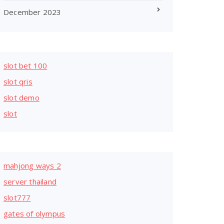
December 2023
slot bet 100
slot qris
slot demo
slot
mahjong ways 2
server thailand
slot777
gates of olympus