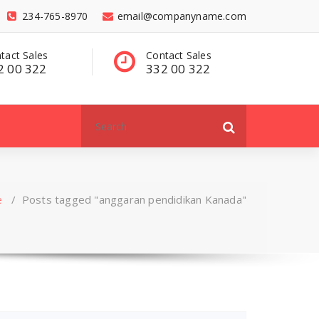
234-765-8970
email@companyname.com
tact Sales
Have a questions?
C
2 00 322
contact@dummy
3
.com
Search
for:
e
/
Posts tagged "anggaran pendidikan Kanada"