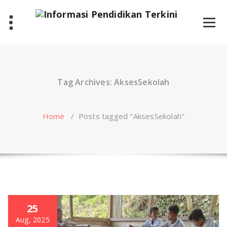
Skip
to
content
Tag Archives: AksesSekolah
Home
/
Posts tagged "AksesSekolah"
25
Aug, 2025