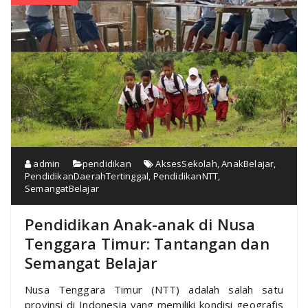
admin
pendidikan
AksesSekolah
,
AnakBelajar
,
PendidikanDaerahTertinggal
,
PendidikanNTT
,
SemangatBelajar
Pendidikan Anak-anak di Nusa
Tenggara Timur: Tantangan dan
Semangat Belajar
Nusa Tenggara Timur (NTT) adalah salah satu
provinsi di Indonesia yang memiliki kondisi geografis