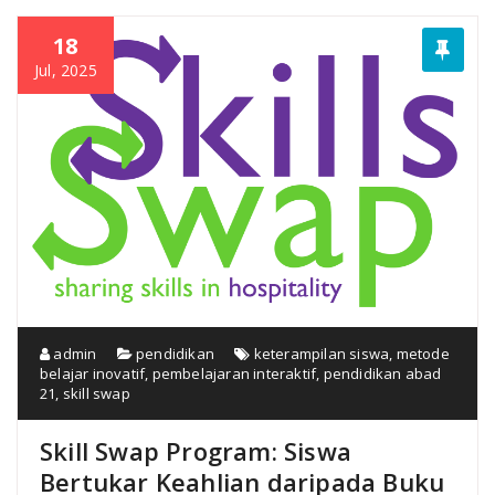
18
Jul, 2025
admin
pendidikan
keterampilan siswa
,
metode
belajar inovatif
,
pembelajaran interaktif
,
pendidikan abad
21
,
skill swap
Skill Swap Program: Siswa
Bertukar Keahlian daripada Buku