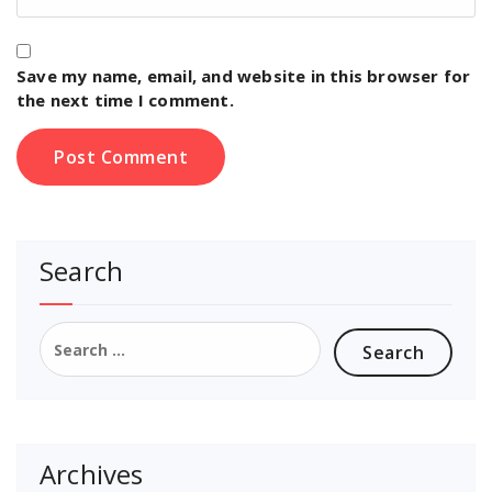
Save my name, email, and website in this browser for
the next time I comment.
Search
Search
for:
Archives