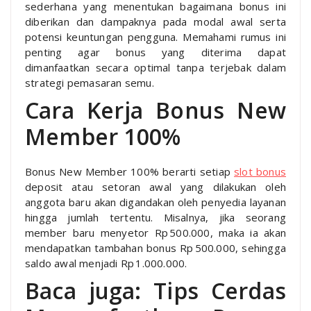
sederhana yang menentukan bagaimana bonus ini
diberikan dan dampaknya pada modal awal serta
potensi keuntungan pengguna. Memahami rumus ini
penting agar bonus yang diterima dapat
dimanfaatkan secara optimal tanpa terjebak dalam
strategi pemasaran semu.
Cara Kerja Bonus New
Member 100%
Bonus New Member 100% berarti setiap
slot bonus
deposit atau setoran awal yang dilakukan oleh
anggota baru akan digandakan oleh penyedia layanan
hingga jumlah tertentu. Misalnya, jika seorang
member baru menyetor Rp 500.000, maka ia akan
mendapatkan tambahan bonus Rp 500.000, sehingga
saldo awal menjadi Rp 1.000.000.
Baca juga: Tips Cerdas