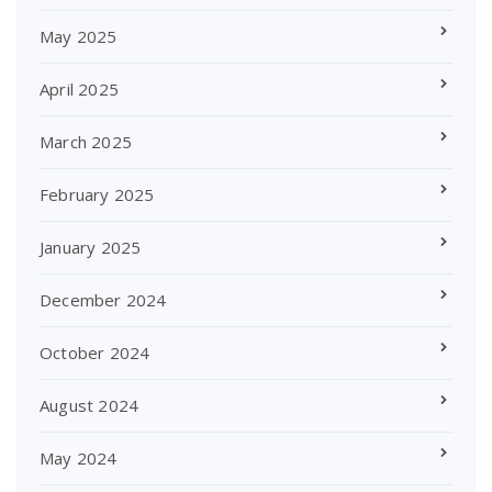
May 2025
April 2025
March 2025
February 2025
January 2025
December 2024
October 2024
August 2024
May 2024