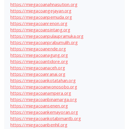
https://miegacoanahnasution.org
https://miegacoangejayan.org
https://miegacoanpemuda.org
https://miegacoanrenon.org
https://miegacoansintang.org
https://miegacoanpulaupramuka.org
https://miegacoanprabumulih.org
https://miegacoanende.org
https://miegacoanagung.org
https://miegacoantidore.org
https://miegacoanaceh.org
https://miegacoanranai.org
https://miegacoankotatahan.org
https://miegacoanwonosobo.org
https://miegacoanampera.org
https://miegacoanbinamarga.org
https://miegacoansenen.org
https://miegacoankemayoran.org
https://miegacoankotabimantb.org
https://miegacoanbenhil.org