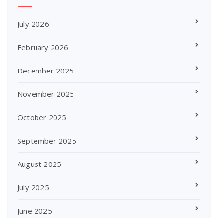
July 2026
February 2026
December 2025
November 2025
October 2025
September 2025
August 2025
July 2025
June 2025