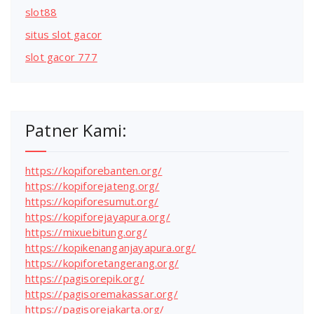
slot88
situs slot gacor
slot gacor 777
Patner Kami:
https://kopiforebanten.org/
https://kopiforejateng.org/
https://kopiforesumut.org/
https://kopiforejayapura.org/
https://mixuebitung.org/
https://kopikenanganjayapura.org/
https://kopiforetangerang.org/
https://pagisorepik.org/
https://pagisoremakassar.org/
https://pagisorejakarta.org/