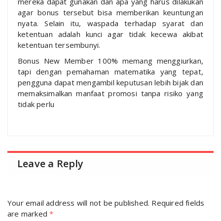
mereka dapat gunakan dan apa yang harus dilakukan
agar bonus tersebut bisa memberikan keuntungan
nyata. Selain itu, waspada terhadap syarat dan
ketentuan adalah kunci agar tidak kecewa akibat
ketentuan tersembunyi.
Bonus New Member 100% memang menggiurkan,
tapi dengan pemahaman matematika yang tepat,
pengguna dapat mengambil keputusan lebih bijak dan
memaksimalkan manfaat promosi tanpa risiko yang
tidak perlu
Leave a Reply
Your email address will not be published.
Required fields
are marked
*