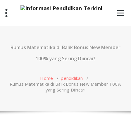
Skip
to
content
Rumus Matematika di Balik Bonus New Member
100% yang Sering Diincar!
Home
/
pendidikan
/
Rumus Matematika di Balik Bonus New Member 100%
yang Sering Diincar!