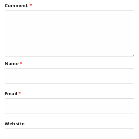
Comment
*
Name
*
Email
*
Website