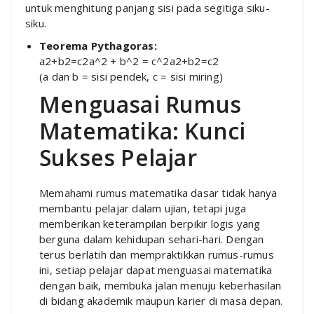
untuk menghitung panjang sisi pada segitiga siku-
siku.
Teorema Pythagoras:
a2+b2=c2a^2 + b^2 = c^2
a
2
+
b
2
=
c
2
(a dan b = sisi pendek, c = sisi miring)
Menguasai Rumus
Matematika: Kunci
Sukses Pelajar
Memahami rumus matematika dasar tidak hanya
membantu pelajar dalam ujian, tetapi juga
memberikan keterampilan berpikir logis yang
berguna dalam kehidupan sehari-hari. Dengan
terus berlatih dan mempraktikkan rumus-rumus
ini, setiap pelajar dapat menguasai matematika
dengan baik, membuka jalan menuju keberhasilan
di bidang akademik maupun karier di masa depan.