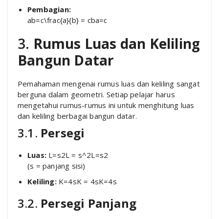
Pembagian:
ab=c\frac{a}{b} = c
b
a
=
c
3.
Rumus Luas dan Keliling
Bangun Datar
Pemahaman mengenai rumus luas dan keliling sangat
berguna dalam geometri. Setiap pelajar harus
mengetahui rumus-rumus ini untuk menghitung luas
dan keliling berbagai bangun datar.
3.1.
Persegi
Luas:
L=s2L = s^2
L
=
s
2
(s = panjang sisi)
Keliling:
K=4sK = 4s
K
=
4
s
3.2.
Persegi Panjang