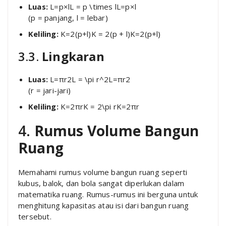
Luas:
L=p×lL = p \times l
L
=
p
×
l
(p = panjang, l = lebar)
Keliling:
K=2(p+l)K = 2(p + l)
K
=
2
(
p
+
l
)
3.3.
Lingkaran
Luas:
L=πr2L = \pi r^2
L
=
π
r
2
(r = jari-jari)
Keliling:
K=2πrK = 2\pi r
K
=
2
π
r
4.
Rumus Volume Bangun
Ruang
Memahami rumus volume bangun ruang seperti
kubus, balok, dan bola sangat diperlukan dalam
matematika ruang. Rumus-rumus ini berguna untuk
menghitung kapasitas atau isi dari bangun ruang
tersebut.