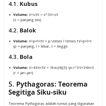
4.1.
Kubus
Volume:
V=s3V = s^3
V
=
s
3
(s = panjang sisi)
4.2.
Balok
Volume:
V=p×l×tV = p \times l \times t
V
=
p
×
l
×
t
(p = panjang, l = lebar, t = tinggi)
4.3.
Bola
Volume:
V=43πr3V = \frac{4}{3} \pi r^3
V
=
3
4
π
r
3
(r = jari-jari)
5.
Pythagoras: Teorema
Segitiga Siku-siku
Teorema Pythagoras adalah rumus yang digunakan