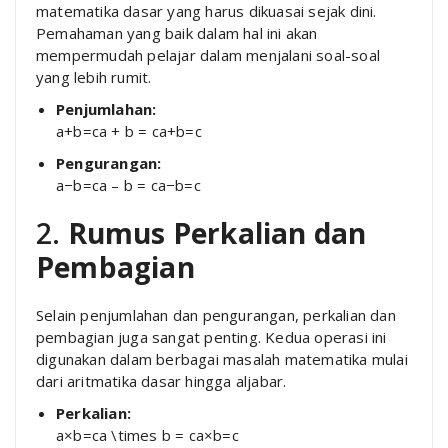
matematika dasar yang harus dikuasai sejak dini.
Pemahaman yang baik dalam hal ini akan
mempermudah pelajar dalam menjalani soal-soal
yang lebih rumit.
Penjumlahan:
a+b=ca + b = c
a
+
b
=
c
Pengurangan:
a−b=ca – b = c
a
−
b
=
c
2.
Rumus Perkalian dan
Pembagian
Selain penjumlahan dan pengurangan, perkalian dan
pembagian juga sangat penting. Kedua operasi ini
digunakan dalam berbagai masalah matematika mulai
dari aritmatika dasar hingga aljabar.
Perkalian:
a×b=ca \times b = c
a
×
b
=
c