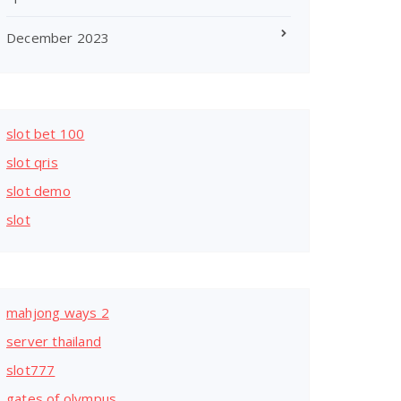
December 2023
slot bet 100
slot qris
slot demo
slot
mahjong ways 2
server thailand
slot777
gates of olympus