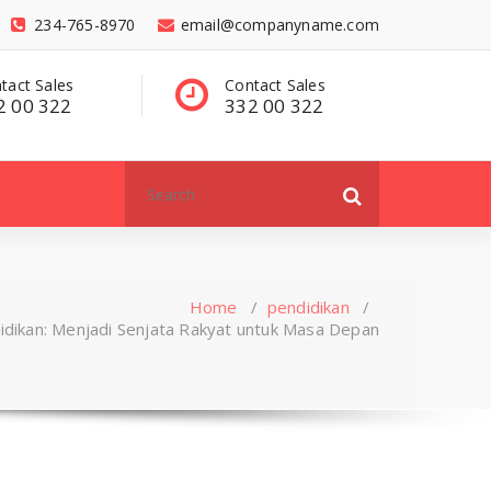
234-765-8970
email@companyname.com
tact Sales
Have a questions?
C
2 00 322
contact@dummy
3
.com
Search
for:
Home
/
pendidikan
/
idikan: Menjadi Senjata Rakyat untuk Masa Depan