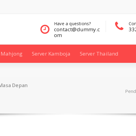
questions?
Contact Sales
Con
ct@dummy.c
332 00 322
33
Mahjong
Server Kamboja
Server Thailand
 Masa Depan
Pend