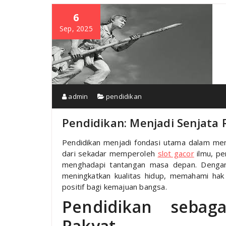
6
Sep, 2025
admin
pendidikan
Pendidikan: Menjadi Senjata
Pendidikan menjadi fondasi utama dalam me
dari sekadar memperoleh
slot gacor
ilmu, pe
menghadapi tantangan masa depan. Dengan
meningkatkan kualitas hidup, memahami hak
positif bagi kemajuan bangsa.
Pendidikan sebag
Rakyat