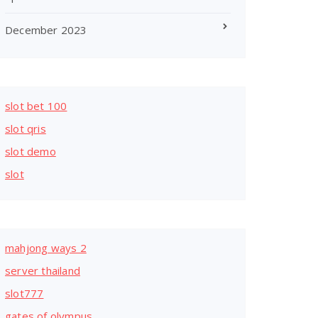
December 2023
slot bet 100
slot qris
slot demo
slot
mahjong ways 2
server thailand
slot777
gates of olympus