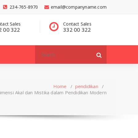
234-765-8970
email@companyname.com
tact Sales
Have a questions?
C
2 00 322
contact@dummy
3
.com
Search
for:
Home
/
pendidikan
/
Dimensi Akal dan Mistika dalam Pendidikan Modern