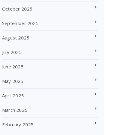
October 2025
September 2025
August 2025
July 2025
June 2025
May 2025
April 2025
March 2025
February 2025