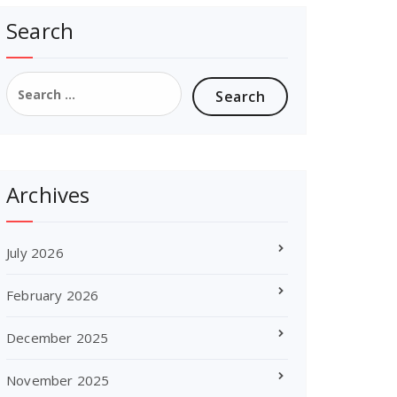
Search
Search
for:
Archives
July 2026
February 2026
December 2025
November 2025