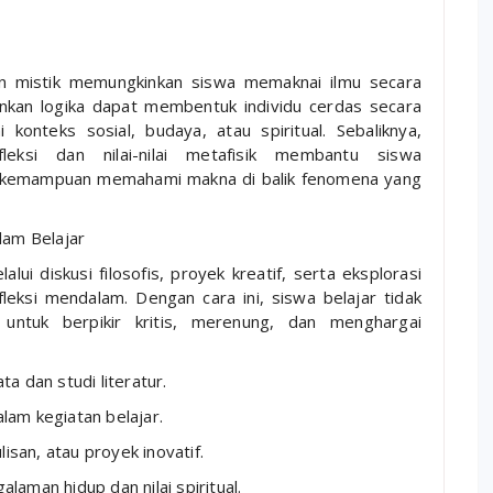
n mistik memungkinkan siswa memaknai ilmu secara
ankan logika dapat membentuk individu cerdas secara
nteks sosial, budaya, atau spiritual. Sebaliknya,
eksi dan nilai-nilai metafisik membantu siswa
n kemampuan memahami makna di balik fenomena yang
lam Belajar
lui diskusi filosofis, proyek kreatif, serta eksplorasi
leksi mendalam. Dengan cara ini, siswa belajar tidak
untuk berpikir kritis, merenung, dan menghargai
ta dan studi literatur.
alam kegiatan belajar.
isan, atau proyek inovatif.
aman hidup dan nilai spiritual.