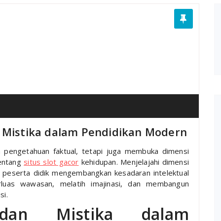
n Mistika dalam Pendidikan Modern
 pengetahuan faktual, tetapi juga membuka dimensi
tentang
situs slot gacor
kehidupan. Menjelajahi dimensi
 peserta didik mengembangkan kesadaran intelektual
erluas wawasan, melatih imajinasi, dan membangun
si.
 dan Mistika dalam