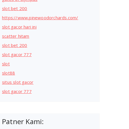
slot bet 200
https://www.pinewoodorchards.com/
slot gacor hari ini
scatter hitam
slot bet 200
slot gacor 777
slot
slot88
situs slot gacor
slot gacor 777
Patner Kami: