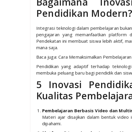
Bagaimana Inovas
Pendidikan Modern
Integrasi teknologi dalam pembelajaran buka
pengajaran yang memanfaatkan platform dig
Pendekatan ini membuat siswa lebih aktif, ma
mana saja.
Baca juga: Cara Memaksimalkan Pembelajaran 
Pendidikan yang adaptif terhadap teknolo
membuka peluang baru bagi pendidik dan sisw
5 Inovasi Pendidi
Kualitas Pembelajar
Pembelajaran Berbasis Video dan Mult
Materi ajar disajikan dalam bentuk video i
dipahami.