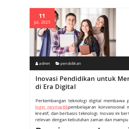
11
Jul, 2025
admin
pendidikan
Inovasi Pendidikan untuk Me
di Era Digital
Perkembangan teknologi digital membawa pe
login neymar88
pembelajaran konvensional m
kreatif, dan berbasis teknologi. Inovasi ini b
relevan dengan kebutuhan zaman dan mampu 