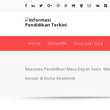
Skip
to
content
Sales
Contact Sales
Have a 
322
332 00 322
conta
om
Home
Sbobet88
Situs judi bola
Beasiswa Pendidikan Masa Depan Sains: Me
Inovasi di Dunia Akademik