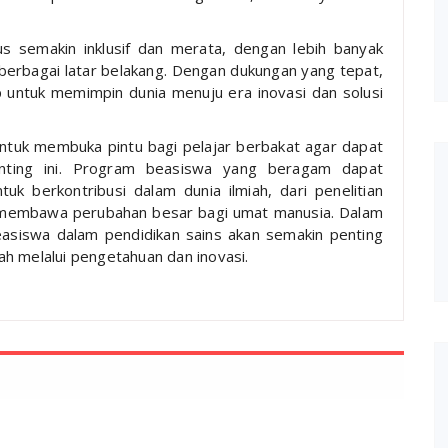
s semakin inklusif dan merata, dengan lebih banyak
berbagai latar belakang. Dengan dukungan yang tepat,
 untuk memimpin dunia menuju era inovasi dan solusi
ntuk membuka pintu bagi pelajar berbakat agar dapat
nting ini. Program beasiswa yang beragam dapat
k berkontribusi dalam dunia ilmiah, dari penelitian
 membawa perubahan besar bagi umat manusia. Dalam
asiswa dalam pendidikan sains akan semakin penting
h melalui pengetahuan dan inovasi.