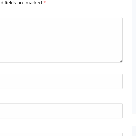
d fields are marked
*