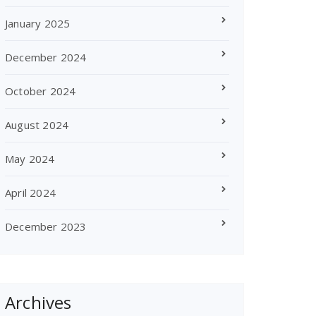
January 2025
December 2024
October 2024
August 2024
May 2024
April 2024
December 2023
Archives