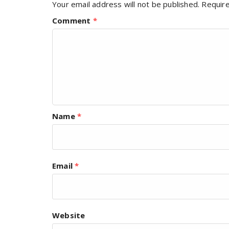
Your email address will not be published.
Require
Comment
*
Name
*
Email
*
Website