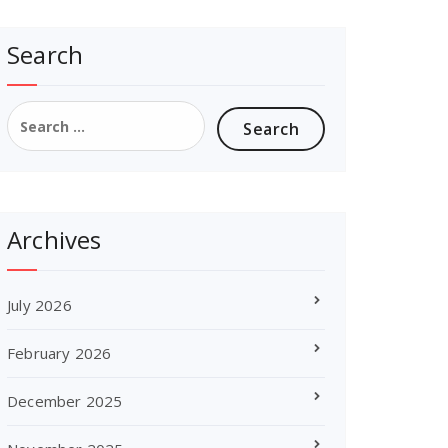
Search
Search
for:
Archives
July 2026
February 2026
December 2025