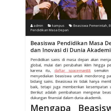
admin
kampus
Beasiswa Pemerintah
,
B
Pendidikan Masa Depan
Beasiswa Pendidikan Masa D
dan Inovasi di Dunia Akadem
Pendidikan sains di masa depan akan menja
global, mulai dari perubahan iklim hingga 
karena itu,
daftar spaceman88
semakin b
menyediakan beasiswa untuk mendorong para
bidang sains. Beasiswa ini tidak hanya me
baik, tetapi juga memberikan kesempatan u
Berikut adalah pembahasan mengenai beas
dukungan finansial dalam dunia akademik.
Mengapa Beasisw