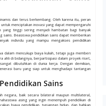
dinamis dan terus berkembang. Oleh karena itu, peran
al untuk menciptakan inovasi yang dapat mempengaruhi
n yang tinggi sering menjadi hambatan bagi banyak
ang sains. Beasiswa pendidikan sains dapat memberikan
 banyak individu yang mampu mengakses pendidikan
a dalam mencukupi biaya kuliah, tetapi juga memberi
ahli di bidangnya, berpartisipasi dalam proyek riset,
angat dibutuhkan di dunia kerja. Dengan demikian,
enerasi baru yang siap untuk menghadapi tantangan
 Pendidikan Sains
 negara, baik secara bilateral maupun multilateral,
ahasiswa asing yang ingin menempuh pendidikan di
ncakup biaya pendidikan, tunjangan hidup, dan bahkan