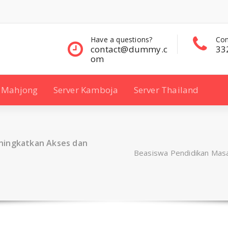
questions?
Contact Sales
Con
ct@dummy.c
332 00 322
33
Mahjong
Server Kamboja
Server Thailand
ningkatkan Akses dan
Beasiswa Pendidikan Masa