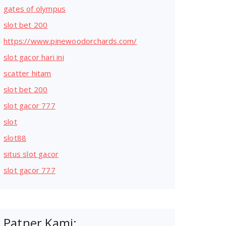
gates of olympus
slot bet 200
https://www.pinewoodorchards.com/
slot gacor hari ini
scatter hitam
slot bet 200
slot gacor 777
slot
slot88
situs slot gacor
slot gacor 777
Patner Kami: