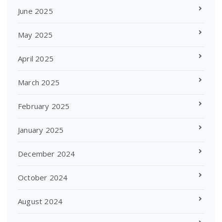
June 2025
May 2025
April 2025
March 2025
February 2025
January 2025
December 2024
October 2024
August 2024