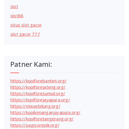
slot
slot88
situs slot gacor
slot gacor 777
Patner Kami:
https://kopiforebanten.org/
https://kopiforejateng.org/
https://kopiforesumut.org/
https://kopiforejayapura.org/
https://mixuebitung.org/
https://kopikenanganjayapura.org/
https://kopiforetangerang.org/
https://pagisorepik.org/