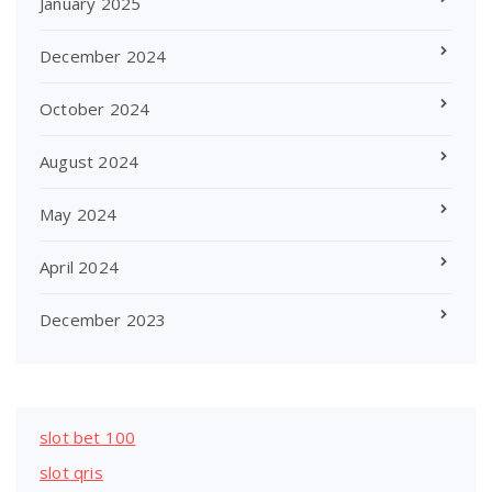
January 2025
December 2024
October 2024
August 2024
May 2024
April 2024
December 2023
slot bet 100
slot qris