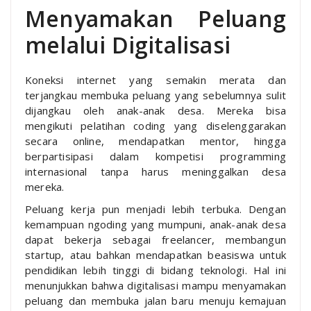
Menyamakan Peluang
melalui Digitalisasi
Koneksi internet yang semakin merata dan
terjangkau membuka peluang yang sebelumnya sulit
dijangkau oleh anak-anak desa. Mereka bisa
mengikuti pelatihan coding yang diselenggarakan
secara online, mendapatkan mentor, hingga
berpartisipasi dalam kompetisi programming
internasional tanpa harus meninggalkan desa
mereka.
Peluang kerja pun menjadi lebih terbuka. Dengan
kemampuan ngoding yang mumpuni, anak-anak desa
dapat bekerja sebagai freelancer, membangun
startup, atau bahkan mendapatkan beasiswa untuk
pendidikan lebih tinggi di bidang teknologi. Hal ini
menunjukkan bahwa digitalisasi mampu menyamakan
peluang dan membuka jalan baru menuju kemajuan