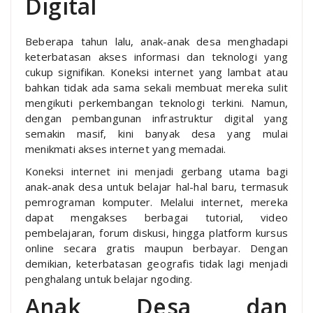
Digital
Beberapa tahun lalu, anak-anak desa menghadapi
keterbatasan akses informasi dan teknologi yang
cukup signifikan. Koneksi internet yang lambat atau
bahkan tidak ada sama sekali membuat mereka sulit
mengikuti perkembangan teknologi terkini. Namun,
dengan pembangunan infrastruktur digital yang
semakin masif, kini banyak desa yang mulai
menikmati akses internet yang memadai.
Koneksi internet ini menjadi gerbang utama bagi
anak-anak desa untuk belajar hal-hal baru, termasuk
pemrograman komputer. Melalui internet, mereka
dapat mengakses berbagai tutorial, video
pembelajaran, forum diskusi, hingga platform kursus
online secara gratis maupun berbayar. Dengan
demikian, keterbatasan geografis tidak lagi menjadi
penghalang untuk belajar ngoding.
Anak Desa dan