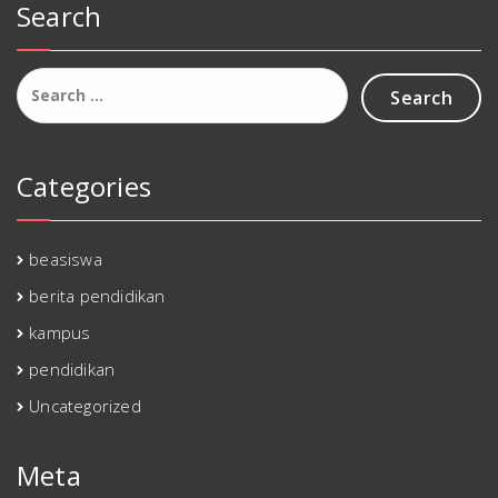
Search
Search
for:
Categories
beasiswa
berita pendidikan
kampus
pendidikan
Uncategorized
Meta