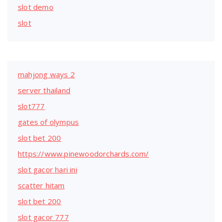
slot demo
slot
mahjong ways 2
server thailand
slot777
gates of olympus
slot bet 200
https://www.pinewoodorchards.com/
slot gacor hari ini
scatter hitam
slot bet 200
slot gacor 777