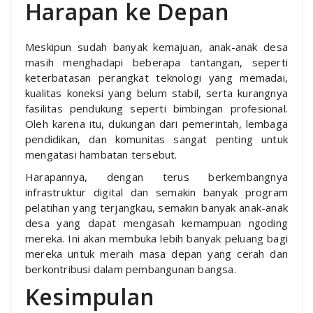
Harapan ke Depan
Meskipun sudah banyak kemajuan, anak-anak desa
masih menghadapi beberapa tantangan, seperti
keterbatasan perangkat teknologi yang memadai,
kualitas koneksi yang belum stabil, serta kurangnya
fasilitas pendukung seperti bimbingan profesional.
Oleh karena itu, dukungan dari pemerintah, lembaga
pendidikan, dan komunitas sangat penting untuk
mengatasi hambatan tersebut.
Harapannya, dengan terus berkembangnya
infrastruktur digital dan semakin banyak program
pelatihan yang terjangkau, semakin banyak anak-anak
desa yang dapat mengasah kemampuan ngoding
mereka. Ini akan membuka lebih banyak peluang bagi
mereka untuk meraih masa depan yang cerah dan
berkontribusi dalam pembangunan bangsa.
Kesimpulan