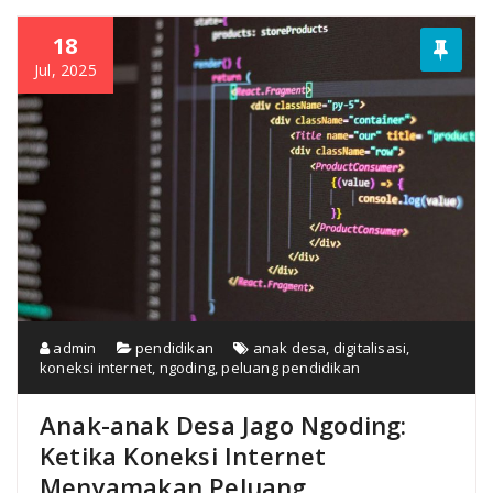
18
Jul, 2025
admin
pendidikan
anak desa
,
digitalisasi
,
koneksi internet
,
ngoding
,
peluang pendidikan
Anak-anak Desa Jago Ngoding:
Ketika Koneksi Internet
Menyamakan Peluang