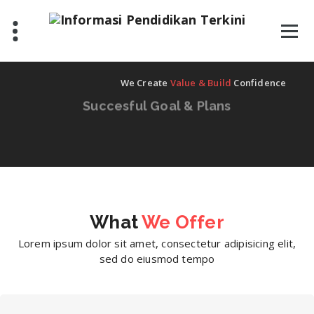
Skip
to
content
We Create
Value & Build
Confidence
Succesful Goal & Plans
Lorem Ipsum is simply dummy text of the printing and typesetting industry. Lorem Ipsum has been the industry standard dummy text ever.
Buy Now
What
We Offer
Lorem ipsum dolor sit amet, consectetur adipisicing elit,
sed do eiusmod tempo